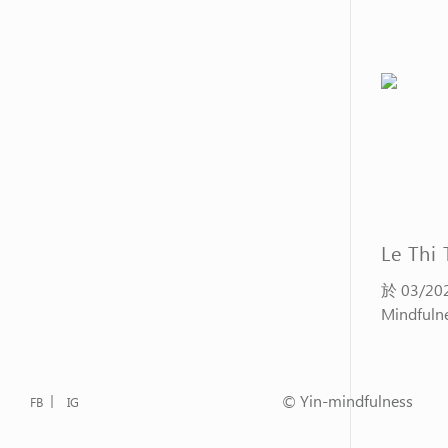
Le Thi
於 03/2
Mindfulne
© Yin-mindfulness
FB
IG