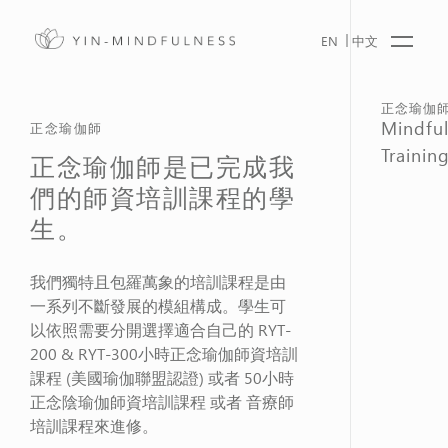
EN
中文
正念瑜伽
Mindful
正念瑜伽師
Trainin
正念瑜伽師是已完成我
們的師資培訓課程的學
生。
我們獨特且包羅萬象的培訓課程是由
一系列不斷發展的模組構成。學生可
以依照需要分開選擇適合自己的 RYT-
200 & RYT-300小時正念瑜伽師資培訓
課程 (美國瑜伽聯盟認證) 或者 50小時
正念陰瑜伽師資培訓課程 或者 音療師
培訓課程來進修。